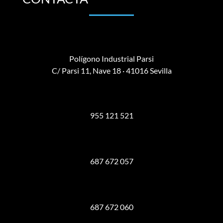
Polígono Industrial Parsi
C/ Parsi 11, Nave 18 · 41016 Sevilla
955 121 521
687 672 057
687 672 060